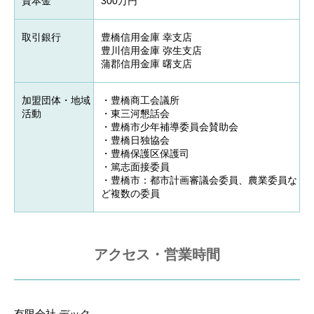
資本金
300万円
取引銀行
豊橋信用金庫 幸支店
豊川信用金庫 弥生支店
蒲郡信用金庫 曙支店
加盟団体・地域
・豊橋商工会議所
活動
・東三河懇話会
・豊橋市少年補導委員会賛助会
・豊橋日独協会
・豊橋保護区保護司
・篤志面接委員
・豊橋市：都市計画審議会委員、農業委員な
ど複数の委員
業務内容
アクセス・営業時間
データ入力
テープ起こし
有限会社 デック