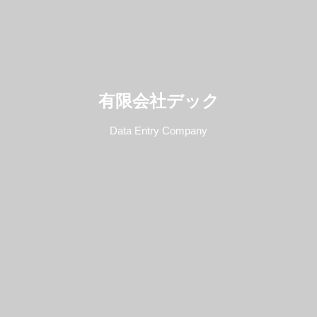
データ入力
テープ起こし
裁判法廷用反訳
有限会社デック
ご利用ガイド
Data Entry Company
料金表
会社概要
お問合せ・お見積り